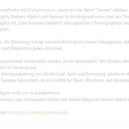
wa empfinden wir Erwachsene es, wenn wir das Wort "Tanzen" erklären
ingen, Drehen, Hüpfen und Rennen im Vordergrund wenn man ans Tanze
lich ist. Dazu kommen natürlich altersgerechte Choreographien und
ssen.
, die Einteilung erfolgt ausschließlich durch unsere Übungsleiter, da
g und Fähigkeiten jedes einzelnen.
mmerschmiede veranstaltet werden, fester Bestandteil. Wir fördern de
bei im Vordergrund.
 Bewegungsdrang von Kindern auf. Spiel und Bewegung animieren die
che Übungen bekommen sie ein Gefühl für Raum, Rhythmus und Bewegu
ögere nicht uns zu kontaktieren.
ostenlos zum schnuppern nutzen und danach Mitglied unserer Abteil
unter
tanzen@svhammerschmiede.de