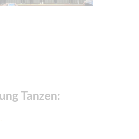
tung Tanzen:
e